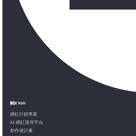
關於 Kolr
網紅行銷專案
AI 網紅搜尋平台
創作者計畫