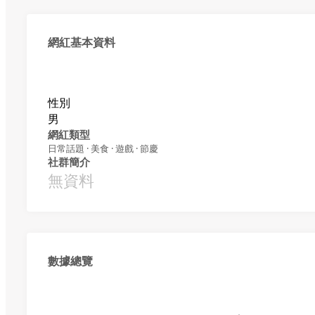
網紅基本資料
性別
男
網紅類型
日常話題 · 美食 · 遊戲 · 節慶
社群簡介
無資料
數據總覽