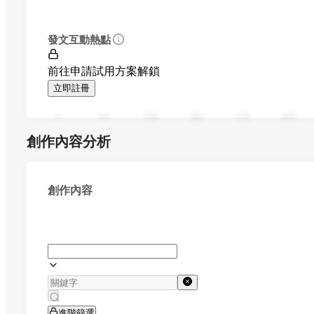
發文互動熱點
前往申請試用方案解鎖
立即註冊
0
94
188
282
376
470
創作內容分析
創作內容
進階篩選