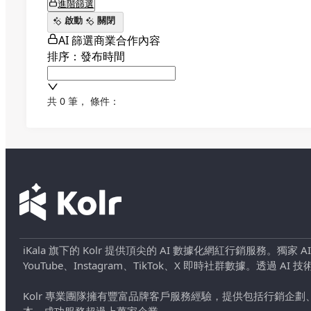
進階篩選
啟動
關閉
AI 篩選商業合作內容
排序：發布時間
共 0 筆
，
條件：
iKala 旗下的 Kolr 提供頂尖的 AI 數據化網紅行銷服務。獨家
YouTube、Instagram、TikTok、X 即時社群數據。
Kolr 專業團隊擁有豐富品牌客戶服務經驗，提供包括行銷
本，成功服務超過上萬家企業。