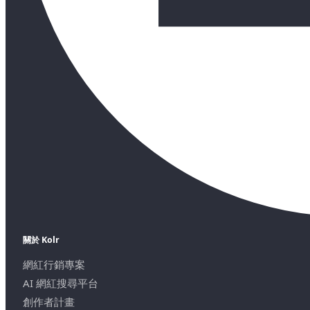
關於 Kolr
網紅行銷專案
AI 網紅搜尋平台
創作者計畫