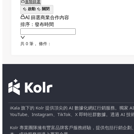
進階篩選
啟動
關閉
AI 篩選商業合作內容
排序：發布時間
共 0 筆
，
條件：
iKala 旗下的 Kolr 提供頂尖的 AI 數據化網紅行銷服務。獨家
YouTube、Instagram、TikTok、X 即時社群數據。
Kolr 專業團隊擁有豐富品牌客戶服務經驗，提供包括行銷
本，成功服務超過上萬家企業。