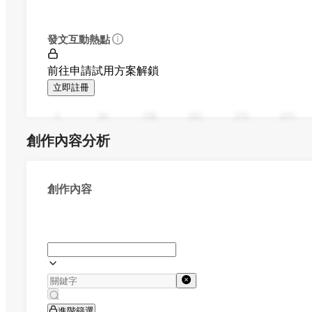
發文互動熱點
前往申請試用方案解鎖
立即註冊
0
94
188
282
376
470
創作內容分析
創作內容
進階篩選