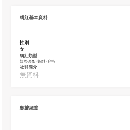
網紅基本資料
性別
女
網紅類型
韓國偶像 · 舞蹈 · 穿搭
社群簡介
無資料
數據總覽