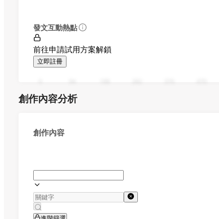
發文互動熱點
前往申請試用方案解鎖
立即註冊
0
94
188
282
376
470
創作內容分析
創作內容
進階篩選