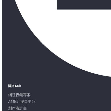
關於 Kolr
網紅行銷專案
AI 網紅搜尋平台
創作者計畫