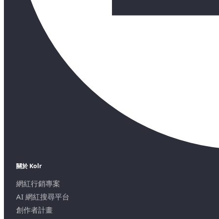
關於 Kolr
網紅行銷專案
AI 網紅搜尋平台
創作者計畫