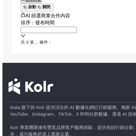
啟動
關閉
AI 篩選商業合作內容
排序：發布時間
共 0 筆
，
條件：
iKala 旗下的 Kolr 提供頂尖的 AI 數據化網紅行銷服務。獨家
YouTube、Instagram、TikTok、X 即時社群數據。
Kolr 專業團隊擁有豐富品牌客戶服務經驗，提供包括行銷
本，成功服務超過上萬家企業。