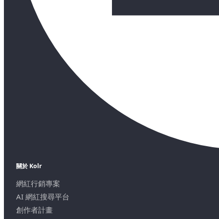
關於 Kolr
網紅行銷專案
AI 網紅搜尋平台
創作者計畫