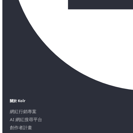
關於 Kolr
網紅行銷專案
AI 網紅搜尋平台
創作者計畫