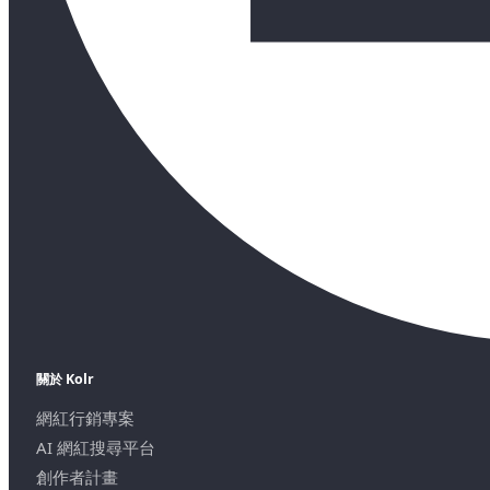
關於 Kolr
網紅行銷專案
AI 網紅搜尋平台
創作者計畫