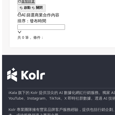
進階篩選
啟動
關閉
AI 篩選商業合作內容
排序：發布時間
共 0 筆
，
條件：
iKala 旗下的 Kolr 提供頂尖的 AI 數據化網紅行銷服務。獨家
YouTube、Instagram、TikTok、X 即時社群數據。
Kolr 專業團隊擁有豐富品牌客戶服務經驗，提供包括行銷
本，成功服務超過上萬家企業。