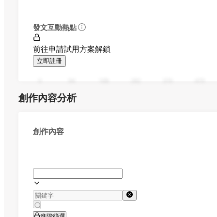
發文互動熱點
前往申請試用方案解鎖
立即註冊
0
94
188
282
376
470
創作內容分析
創作內容
進階篩選