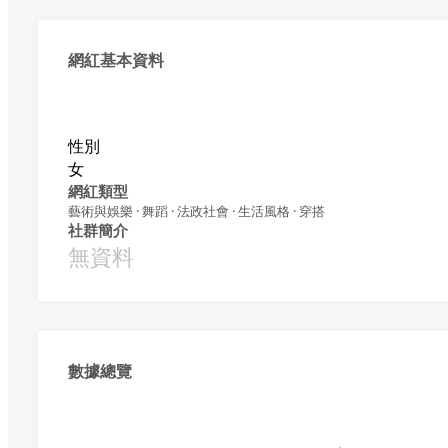
網紅基本資料
性別
女
網紅類型
藝術與娛樂 · 舞蹈 · 法政社會 · 生活風格 · 穿搭
社群簡介
無資料
數據總覽