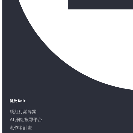
關於 Kolr
網紅行銷專案
AI 網紅搜尋平台
創作者計畫