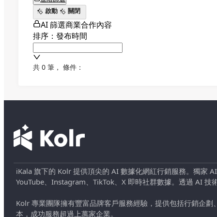
啟動
關閉
AI 篩選商業合作內容
排序：發布時間
共 0 筆
，
條件：
iKala 旗下的 Kolr 提供頂尖的 AI 數據化網紅行銷服務。獨家
YouTube、Instagram、TikTok、X 即時社群數據。
Kolr 專業團隊擁有豐富品牌客戶服務經驗，提供包括行銷
本，成功服務超過上萬家企業。