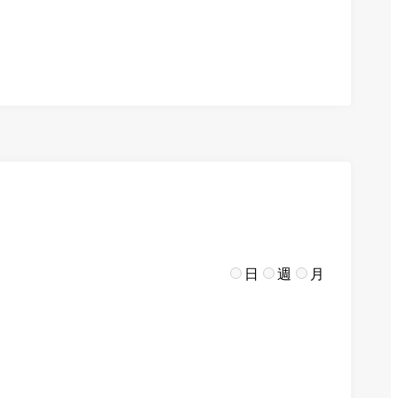
日
週
月