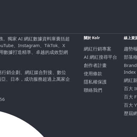
關於 Kolr
線上資
行銷服務。獨家 AI 網紅數據資料庫囊括超
be、Instagram、TikTok、X
網紅行銷專案
趨勢
，用數據打造精準、卓越的成效型網
AI 網紅搜尋平台
部落
創作者計畫
Brand
Index
包括行銷企劃、網紅媒合對接、數位
使用條款
西亞、日本，成功服務超過上萬家企
網紅
隱私權保護
百大 
聯絡我們
百大 
56
百大 
歷屆