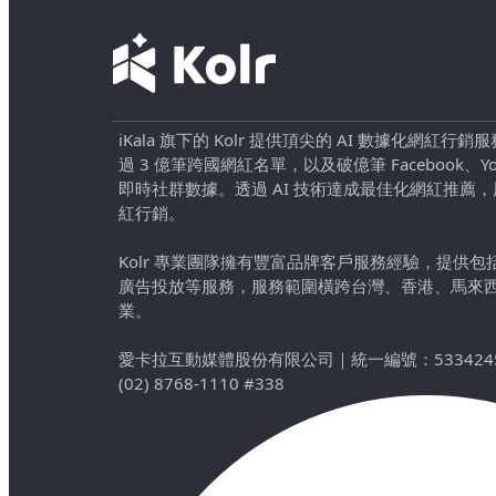
iKala 旗下的 Kolr 提供頂尖的 AI 數據化網紅
過 3 億筆跨國網紅名單，以及破億筆 Facebook、YouTu
即時社群數據。透過 AI 技術達成最佳化網紅推薦
紅行銷。
Kolr 專業團隊擁有豐富品牌客戶服務經驗，提供
廣告投放等服務，服務範圍橫跨台灣、香港、馬來
業。
愛卡拉互動媒體股份有限公司
｜
統一編號：533424
(02) 8768-1110 #338