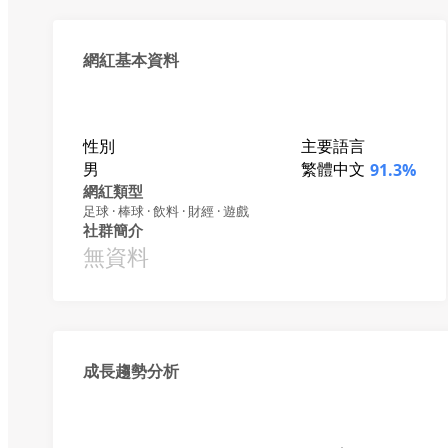
網紅基本資料
性別
主要語言
男
繁體中文
91.3%
網紅類型
足球 · 棒球 · 飲料 · 財經 · 遊戲
社群簡介
無資料
成長趨勢分析