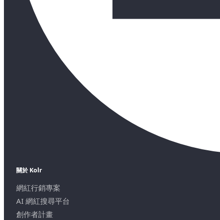
關於 Kolr
網紅行銷專案
AI 網紅搜尋平台
創作者計畫