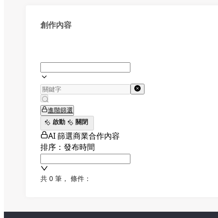
創作內容
進階篩選
啟動
關閉
AI 篩選商業合作內容
排序：發布時間
共 0 筆
，
條件：