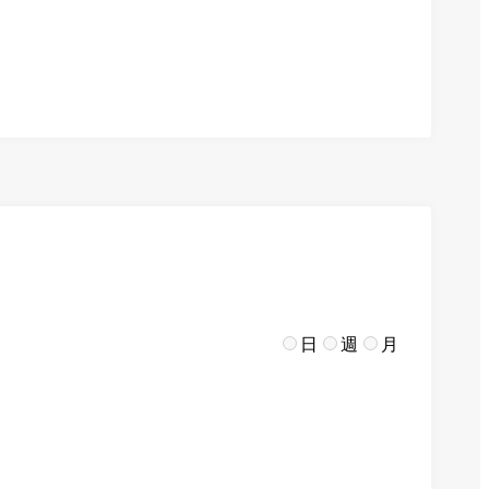
日
週
月