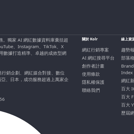
關於 Kolr
線上資
行銷服務。獨家 AI 網紅數據資料庫囊括超
be、Instagram、TikTok、X
網紅行銷專案
趨勢
，用數據打造精準、卓越的成效型網
AI 網紅搜尋平台
部落
創作者計畫
Brand
Index
包括行銷企劃、網紅媒合對接、數位
使用條款
西亞、日本，成功服務超過上萬家企
網紅
隱私權保護
百大 
聯絡我們
百大 
56
百大 
歷屆