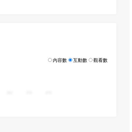
內容數
互動數
觀看數
282
376
470