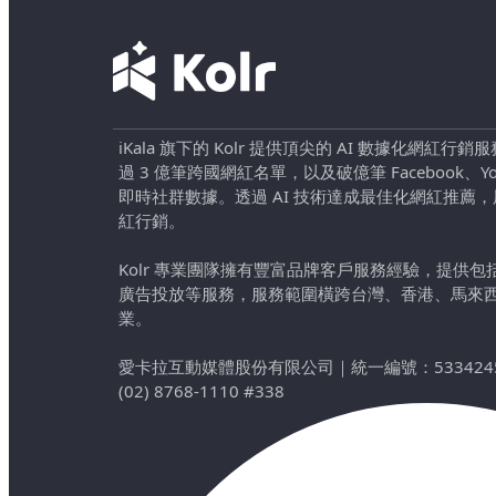
iKala 旗下的 Kolr 提供頂尖的 AI 數據化網紅
過 3 億筆跨國網紅名單，以及破億筆 Facebook、YouTu
即時社群數據。透過 AI 技術達成最佳化網紅推薦
紅行銷。
Kolr 專業團隊擁有豐富品牌客戶服務經驗，提供
廣告投放等服務，服務範圍橫跨台灣、香港、馬來
業。
愛卡拉互動媒體股份有限公司
｜
統一編號：533424
(02) 8768-1110 #338