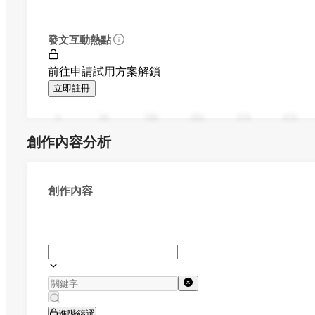
發文互動熱點
前往申請試用方案解鎖
立即註冊
0
94
188
282
376
470
創作內容分析
創作內容
進階篩選