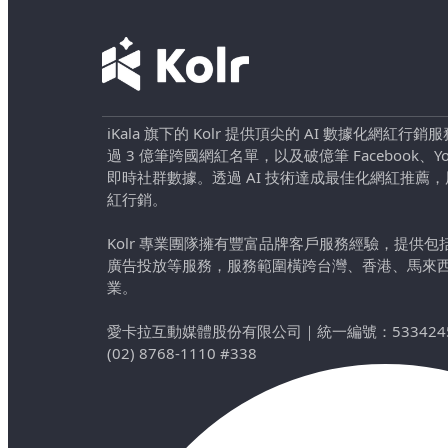
iKala 旗下的 Kolr 提供頂尖的 AI 數據化網紅
過 3 億筆跨國網紅名單，以及破億筆 Facebook、YouTu
即時社群數據。透過 AI 技術達成最佳化網紅推薦
紅行銷。
Kolr 專業團隊擁有豐富品牌客戶服務經驗，提供
廣告投放等服務，服務範圍橫跨台灣、香港、馬來
業。
愛卡拉互動媒體股份有限公司
｜
統一編號：533424
(02) 8768-1110 #338