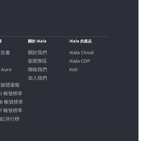
源
關於 iKala
iKala 的產品
報告書
關於我們
iKala Cloud
格
新聞專區
iKala CDP
 Aura
聯絡我們
Kolr
加入我們
新媒體週報
IG 帳號榜單
FB 帳號榜單
YT 帳號榜單
網紅排行榜