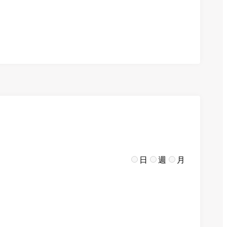
日
週
月