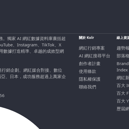
關於 Kolr
線上資
行銷服務。獨家 AI 網紅數據資料庫囊括超
be、Instagram、TikTok、X
網紅行銷專案
趨勢
，用數據打造精準、卓越的成效型網
AI 網紅搜尋平台
部落
創作者計畫
Brand
Index
包括行銷企劃、網紅媒合對接、數位
使用條款
西亞、日本，成功服務超過上萬家企
網紅
隱私權保護
百大 
聯絡我們
百大 
56
百大 
歷屆