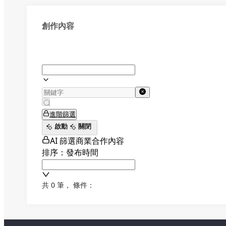
創作內容
進階篩選
啟動
關閉
AI 篩選商業合作內容
排序：發布時間
共 0 筆
，
條件：