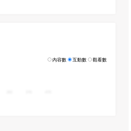
內容數
互動數
觀看數
282
376
470