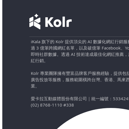
iKala 旗下的 Kolr 提供頂尖的 AI 數據化網紅
過 3 億筆跨國網紅名單，以及破億筆 Facebook、YouTu
即時社群數據。透過 AI 技術達成最佳化網紅推薦
紅行銷。
Kolr 專業團隊擁有豐富品牌客戶服務經驗，提供
廣告投放等服務，服務範圍橫跨台灣、香港、馬來
業。
愛卡拉互動媒體股份有限公司
｜
統一編號：533424
(02) 8768-1110 #338