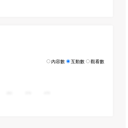
內容數
互動數
觀看數
282
376
470