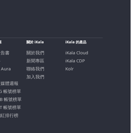
源
關於 iKala
iKala 的產品
報告書
關於我們
iKala Cloud
格
新聞專區
iKala CDP
 Aura
聯絡我們
Kolr
加入我們
新媒體週報
IG 帳號榜單
FB 帳號榜單
YT 帳號榜單
網紅排行榜