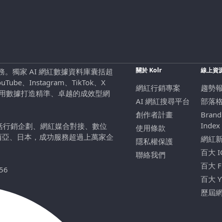
關於 Kolr
線上資
行銷服務。獨家 AI 網紅數據資料庫囊括超
be、Instagram、TikTok、X
網紅行銷專案
趨勢
，用數據打造精準、卓越的成效型網
AI 網紅搜尋平台
部落
創作者計畫
Brand
Index
包括行銷企劃、網紅媒合對接、數位
使用條款
西亞、日本，成功服務超過上萬家企
網紅
隱私權保護
百大 
聯絡我們
百大 
56
百大 
歷屆