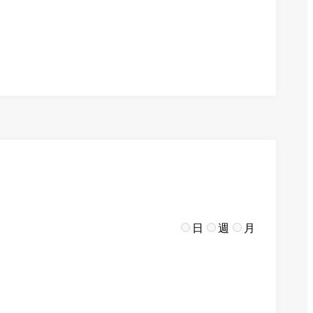
日
週
月