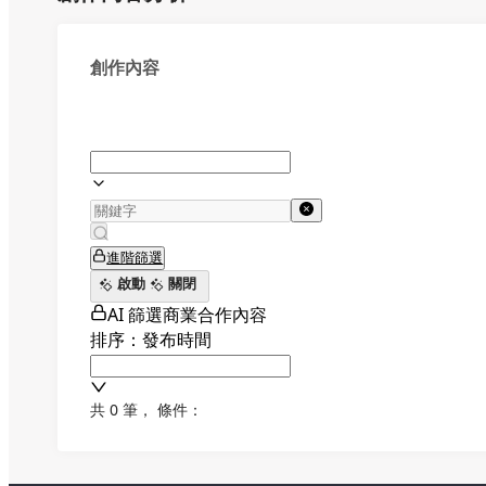
創作內容
進階篩選
啟動
關閉
AI 篩選商業合作內容
排序：發布時間
共 0 筆
，
條件：