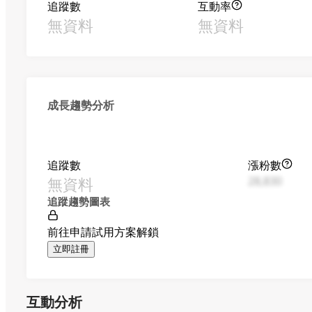
追蹤數
互動率
無資料
無資料
成長趨勢分析
追蹤數
漲粉數
無資料
28,830
追蹤趨勢圖表
前往申請試用方案解鎖
立即註冊
互動分析