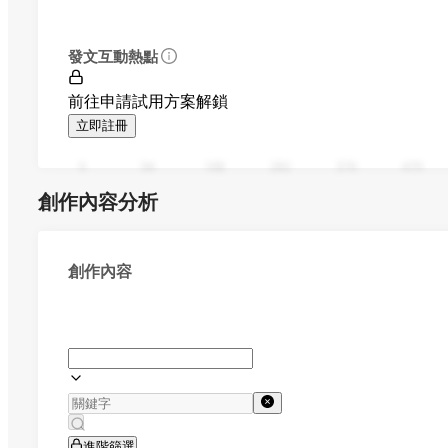
發文互動熱點
前往申請試用方案解鎖
立即註冊
0
94
188
282
376
470
創作內容分析
創作內容
進階篩選