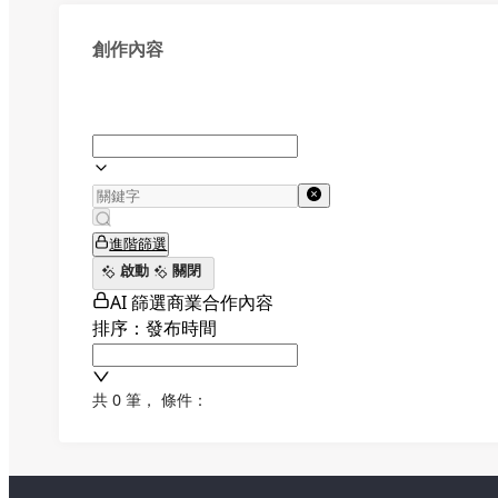
創作內容
進階篩選
啟動
關閉
AI 篩選商業合作內容
排序：發布時間
共 0 筆
，
條件：