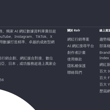
關於 Kolr
線上資
行銷服務。獨家 AI 網紅數據資料庫囊括超
be、Instagram、TikTok、X
網紅行銷專案
趨勢
，用數據打造精準、卓越的成效型網
AI 網紅搜尋平台
部落
創作者計畫
Brand
Index
包括行銷企劃、網紅媒合對接、數位
使用條款
西亞、日本，成功服務超過上萬家企
網紅
隱私權保護
百大 
聯絡我們
百大 
56
百大 
歷屆