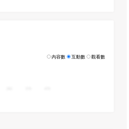
內容數
互動數
觀看數
282
376
470