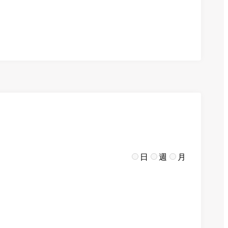
日
週
月