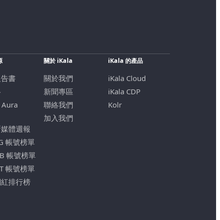
源
關於 iKala
iKala 的產品
報告書
關於我們
iKala Cloud
格
新聞專區
iKala CDP
 Aura
聯絡我們
Kolr
加入我們
新媒體週報
IG 帳號榜單
FB 帳號榜單
YT 帳號榜單
網紅排行榜