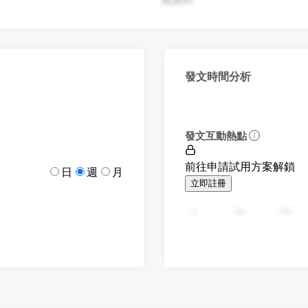
發文時間分析
發文互動熱點
前往申請試用方案解鎖
日
週
月
立即註冊
0
94
188