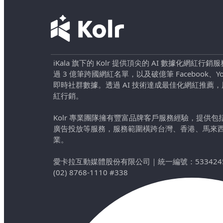
iKala 旗下的 Kolr 提供頂尖的 AI 數據化網紅
過 3 億筆跨國網紅名單，以及破億筆 Facebook、YouTu
即時社群數據。透過 AI 技術達成最佳化網紅推薦
紅行銷。
Kolr 專業團隊擁有豐富品牌客戶服務經驗，提供
廣告投放等服務，服務範圍橫跨台灣、香港、馬來
業。
愛卡拉互動媒體股份有限公司
｜
統一編號：533424
(02) 8768-1110 #338