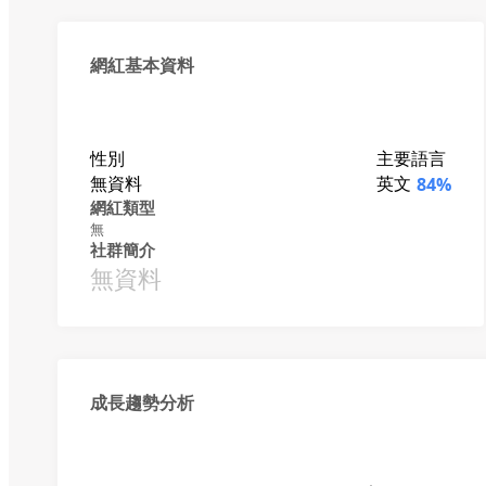
網紅基本資料
性別
主要語言
無資料
英文
84%
網紅類型
無
社群簡介
無資料
成長趨勢分析