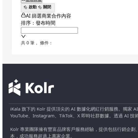
啟動
關閉
AI 篩選商業合作內容
排序：發布時間
共 0 筆
，
條件：
iKala 旗下的 Kolr 提供頂尖的 AI 數據化網紅行銷服務。獨家
YouTube、Instagram、TikTok、X 即時社群數據。
Kolr 專業團隊擁有豐富品牌客戶服務經驗，提供包括行銷
本，成功服務超過上萬家企業。