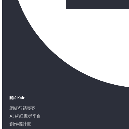
關於 Kolr
網紅行銷專案
AI 網紅搜尋平台
創作者計畫