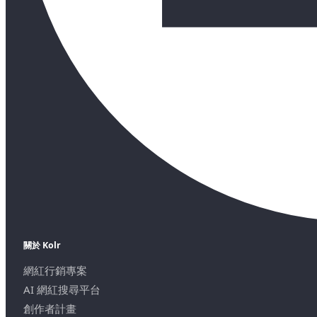
關於 Kolr
網紅行銷專案
AI 網紅搜尋平台
創作者計畫