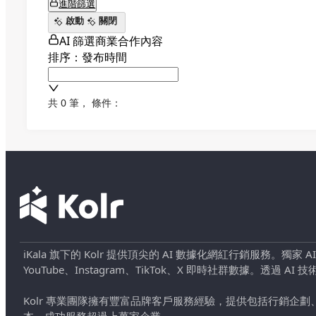
進階篩選
啟動
關閉
AI 篩選商業合作內容
排序：發布時間
共 0 筆
，
條件：
iKala 旗下的 Kolr 提供頂尖的 AI 數據化網紅行銷服務。獨家
YouTube、Instagram、TikTok、X 即時社群數據。
Kolr 專業團隊擁有豐富品牌客戶服務經驗，提供包括行銷
本，成功服務超過上萬家企業。