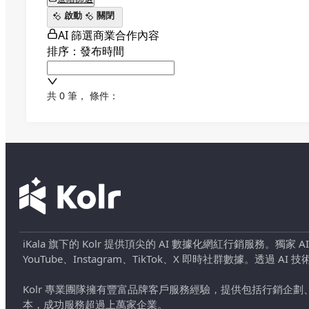
啟動
關閉
AI 篩選商業合作內容
排序：發布時間
共 0 筆
，
條件：
iKala 旗下的 Kolr 提供頂尖的 AI 數據化網紅行銷服務。獨家
YouTube、Instagram、TikTok、X 即時社群數據。
Kolr 專業團隊擁有豐富品牌客戶服務經驗，提供包括行銷
本，成功服務超過上萬家企業。