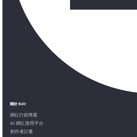
關於 Kolr
網紅行銷專案
AI 網紅搜尋平台
創作者計畫