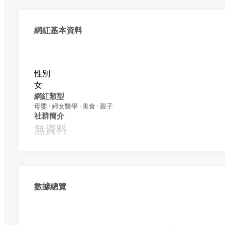
網紅基本資料
性別
女
網紅類型
母嬰 · 婦女醫學 · 美食 · 親子
社群簡介
無資料
數據總覽