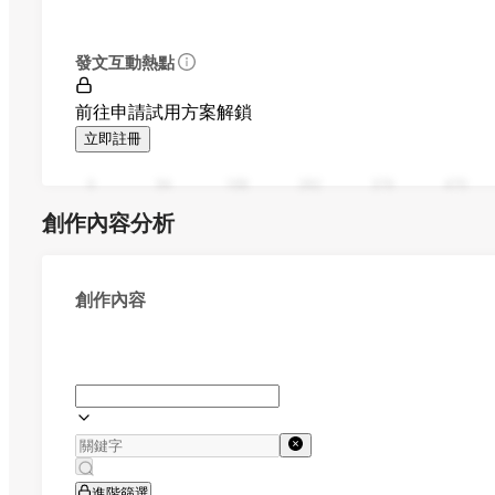
發文互動熱點
前往申請試用方案解鎖
立即註冊
0
94
188
282
376
470
創作內容分析
創作內容
進階篩選