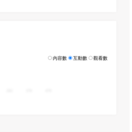
內容數
互動數
觀看數
282
376
470