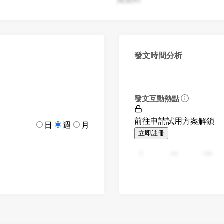
發文時間分析
發文互動熱點
前往申請試用方案解鎖
日
週
月
立即註冊
0
94
188