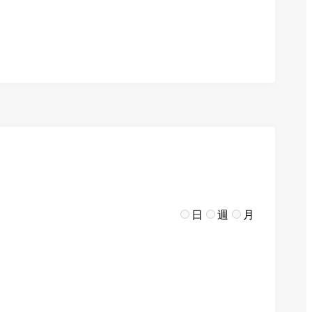
日
週
月