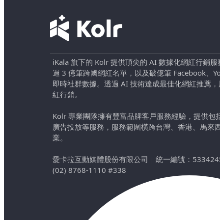
iKala 旗下的 Kolr 提供頂尖的 AI 數據化網紅
過 3 億筆跨國網紅名單，以及破億筆 Facebook、YouTu
即時社群數據。透過 AI 技術達成最佳化網紅推薦
紅行銷。
Kolr 專業團隊擁有豐富品牌客戶服務經驗，提供
廣告投放等服務，服務範圍橫跨台灣、香港、馬來
業。
愛卡拉互動媒體股份有限公司
｜
統一編號：533424
(02) 8768-1110 #338