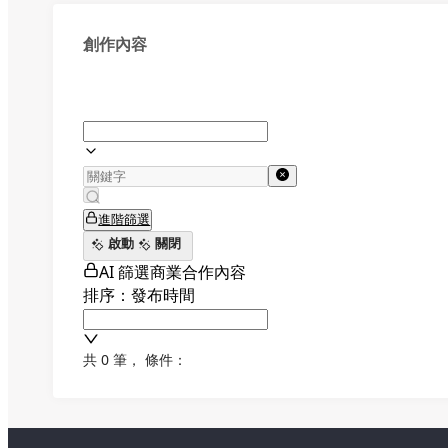
創作內容
進階篩選
啟動
關閉
AI 篩選商業合作內容
排序：發布時間
共 0 筆
，
條件：