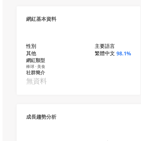
網紅基本資料
性別
主要語言
其他
繁體中文
98.1%
網紅類型
棒球 · 美食
社群簡介
無資料
成長趨勢分析