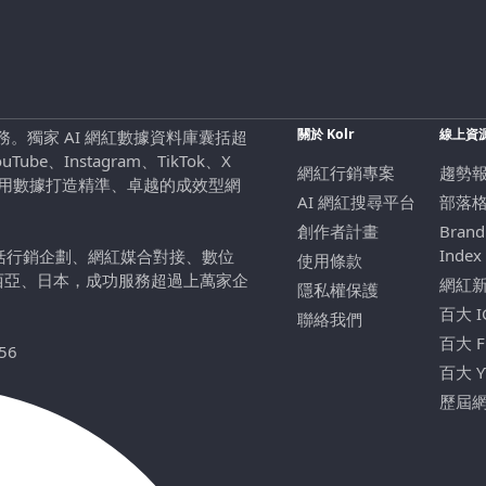
關於 Kolr
線上資
行銷服務。獨家 AI 網紅數據資料庫囊括超
be、Instagram、TikTok、X
網紅行銷專案
趨勢
，用數據打造精準、卓越的成效型網
AI 網紅搜尋平台
部落
創作者計畫
Brand
Index
包括行銷企劃、網紅媒合對接、數位
使用條款
西亞、日本，成功服務超過上萬家企
網紅
隱私權保護
百大 
聯絡我們
百大 
56
百大 
歷屆