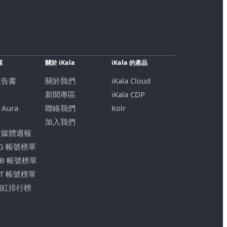
源
關於 iKala
iKala 的產品
報告書
關於我們
iKala Cloud
格
新聞專區
iKala CDP
 Aura
聯絡我們
Kolr
加入我們
新媒體週報
IG 帳號榜單
FB 帳號榜單
YT 帳號榜單
網紅排行榜