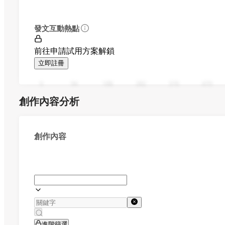
發文互動熱點
前往申請試用方案解鎖
立即註冊
0
94
188
282
376
470
創作內容分析
創作內容
進階篩選