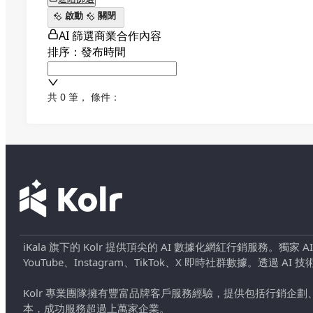
啟動
關閉
AI 篩選商業合作內容
排序：發布時間
共 0 筆
，
條件：
iKala 旗下的 Kolr 提供頂尖的 AI 數據化網紅行銷服務。獨家
YouTube、Instagram、TikTok、X 即時社群數據。
Kolr 專業團隊擁有豐富品牌客戶服務經驗，提供包括行銷
本，成功服務超過上萬家企業。