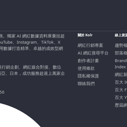
關於 Kolr
線上資
行銷服務。獨家 AI 網紅數據資料庫囊括超
be、Instagram、TikTok、X
網紅行銷專案
趨勢
，用數據打造精準、卓越的成效型網
AI 網紅搜尋平台
部落
創作者計畫
Brand
Index
包括行銷企劃、網紅媒合對接、數位
使用條款
西亞、日本，成功服務超過上萬家企
網紅
隱私權保護
百大 
聯絡我們
百大 
56
百大 
歷屆