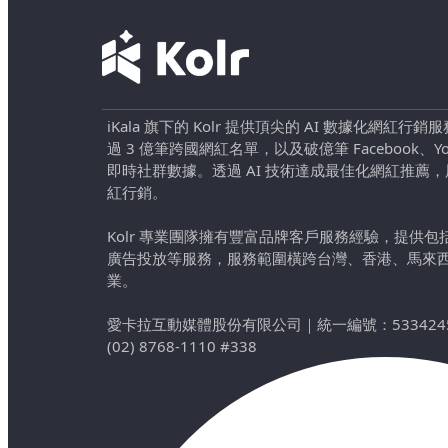
iKala 旗下的 Kolr 提供頂尖的 AI 數據化網紅
過 3 億筆跨國網紅名單，以及破億筆 Facebook、YouTu
即時社群數據。透過 AI 技術達成最佳化網紅推薦
紅行銷。
Kolr 專業團隊擁有豐富品牌客戶服務經驗，提供
廣告投放等服務，服務範圍橫跨台灣、香港、馬來
業。
愛卡拉互動媒體股份有限公司
｜
統一編號：533424
(02) 8768-1110 #338