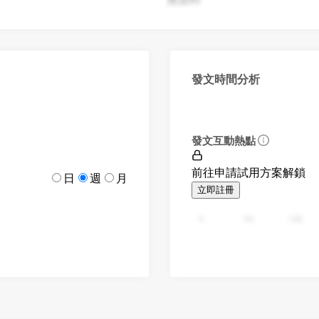
發文時間分析
發文互動熱點
前往申請試用方案解鎖
日
週
月
立即註冊
0
94
188