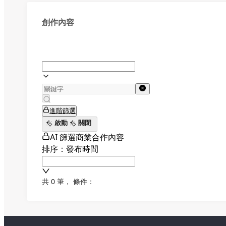
創作內容
進階篩選
啟動
關閉
AI 篩選商業合作內容
排序：發布時間
共 0 筆
，
條件：