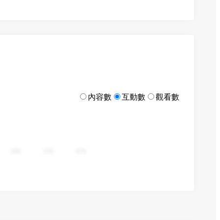
內容數
互動數
觀看數
282
376
470