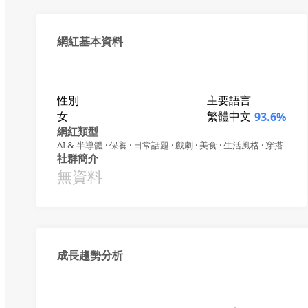
網紅基本資料
性別
主要語言
女
繁體中文
93.6%
網紅類型
AI & 半導體 · 保養 · 日常話題 · 戲劇 · 美食 · 生活風格 · 穿搭
社群簡介
無資料
成長趨勢分析