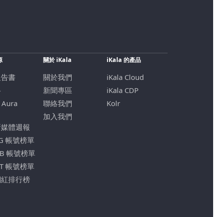
源
關於 iKala
iKala 的產品
報告書
關於我們
iKala Cloud
格
新聞專區
iKala CDP
 Aura
聯絡我們
Kolr
加入我們
新媒體週報
IG 帳號榜單
FB 帳號榜單
YT 帳號榜單
網紅排行榜