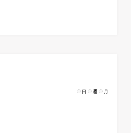
日
週
月