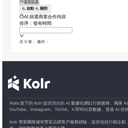
進階篩選
啟動
關閉
AI 篩選商業合作內容
排序：發布時間
共 0 筆
，
條件：
iKala 旗下的 Kolr 提供頂尖的 AI 數據化網紅行銷服務。獨家
YouTube、Instagram、TikTok、X 即時社群數據。
Kolr 專業團隊擁有豐富品牌客戶服務經驗，提供包括行銷
本，成功服務超過上萬家企業。