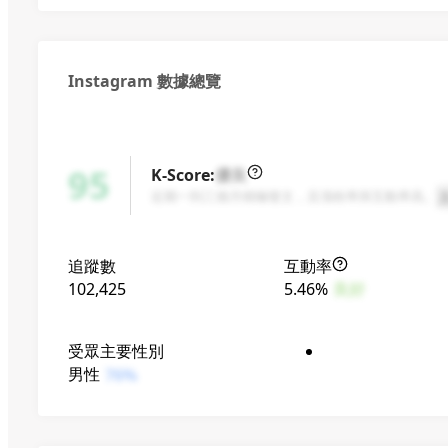
生活娛樂副頻道12萬⬇️
業務合作請私訊ig
Instagram 數據總覽
95
K-Score
:
優良
近期一到三個月積極發文，且漲粉率與互動率高。
追蹤數
互動率
102,425
5.46%
良好
受眾主要性別
男性
76%