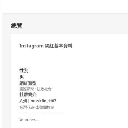
總覽
Instagram 網紅基本資料
性別
男
網紅類型
國際新聞 · 法政社會
社群簡介
八炯 | musiclin_1107
台灣花蓮•太魯閣族🌸
————————————
Youtuber
時政主頻道132萬⬇️