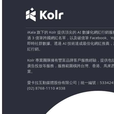
iKala 旗下的 Kolr 提供頂尖的 AI 數據化網紅
過 3 億筆跨國網紅名單，以及破億筆 Facebook、YouTu
即時社群數據。透過 AI 技術達成最佳化網紅推薦
紅行銷。
Kolr 專業團隊擁有豐富品牌客戶服務經驗，提供
廣告投放等服務，服務範圍橫跨台灣、香港、馬來
業。
愛卡拉互動媒體股份有限公司
｜
統一編號：533424
(02) 8768-1110 #338