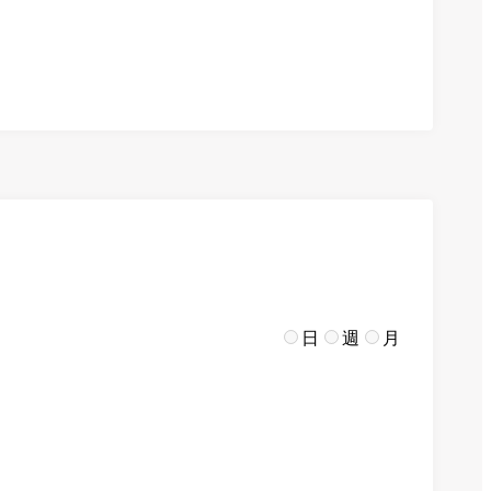
日
週
月