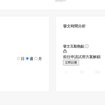
發文時間分析
發文互動熱點
前往申請試用方案解鎖
日
週
月
立即註冊
0
94
188