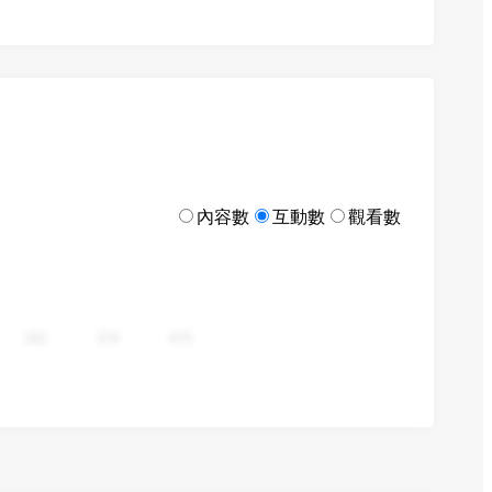
內容數
互動數
觀看數
282
376
470