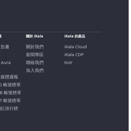
源
關於 iKala
iKala 的產品
報告書
關於我們
iKala Cloud
格
新聞專區
iKala CDP
 Aura
聯絡我們
Kolr
加入我們
新媒體週報
IG 帳號榜單
FB 帳號榜單
YT 帳號榜單
網紅排行榜