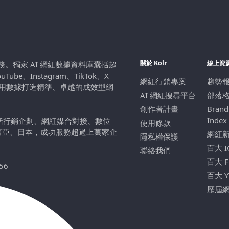
關於 Kolr
線上資
行銷服務。獨家 AI 網紅數據資料庫囊括超
be、Instagram、TikTok、X
網紅行銷專案
趨勢
，用數據打造精準、卓越的成效型網
AI 網紅搜尋平台
部落
創作者計畫
Brand
Index
包括行銷企劃、網紅媒合對接、數位
使用條款
西亞、日本，成功服務超過上萬家企
網紅
隱私權保護
百大 
聯絡我們
百大 
56
百大 
歷屆