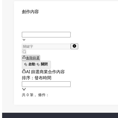
創作內容
進階篩選
啟動
關閉
AI 篩選商業合作內容
排序：發布時間
共 0 筆
，
條件：