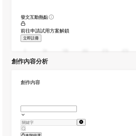
發文互動熱點
前往申請試用方案解鎖
立即註冊
0
94
188
282
376
470
創作內容分析
創作內容
進階篩選