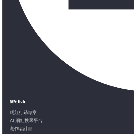
關於 Kolr
網紅行銷專案
AI 網紅搜尋平台
創作者計畫