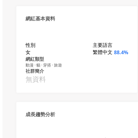
網紅基本資料
性別
主要語言
女
繁體中文
88.4%
網紅類型
動漫 · 貓 · 穿搭 · 旅遊
社群簡介
無資料
成長趨勢分析