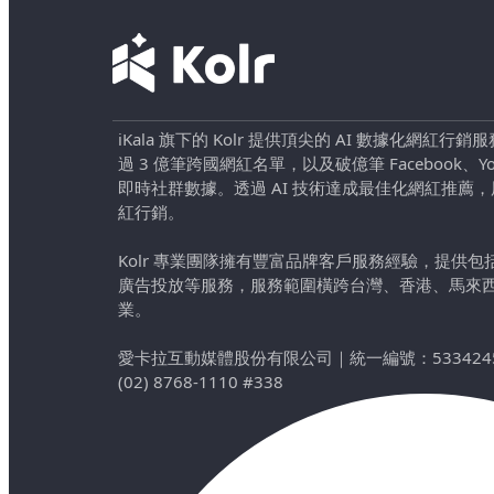
iKala 旗下的 Kolr 提供頂尖的 AI 數據化網紅
過 3 億筆跨國網紅名單，以及破億筆 Facebook、YouTu
即時社群數據。透過 AI 技術達成最佳化網紅推薦
紅行銷。
Kolr 專業團隊擁有豐富品牌客戶服務經驗，提供
廣告投放等服務，服務範圍橫跨台灣、香港、馬來
業。
愛卡拉互動媒體股份有限公司
｜
統一編號：533424
(02) 8768-1110 #338