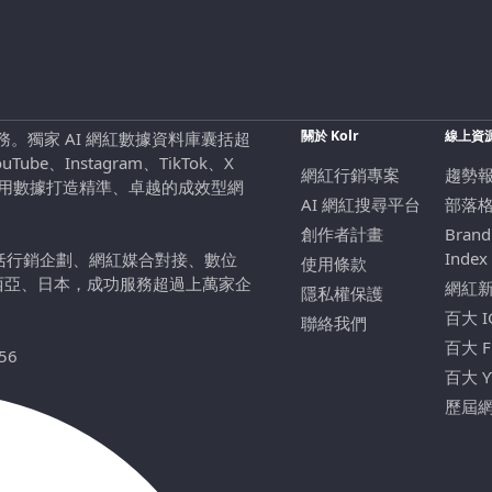
關於 Kolr
線上資
行銷服務。獨家 AI 網紅數據資料庫囊括超
be、Instagram、TikTok、X
網紅行銷專案
趨勢
，用數據打造精準、卓越的成效型網
AI 網紅搜尋平台
部落
創作者計畫
Brand
Index
包括行銷企劃、網紅媒合對接、數位
使用條款
西亞、日本，成功服務超過上萬家企
網紅
隱私權保護
百大 
聯絡我們
百大 
56
百大 
歷屆