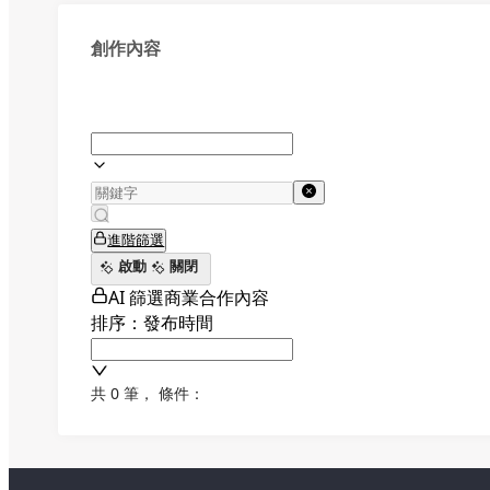
創作內容
進階篩選
啟動
關閉
AI 篩選商業合作內容
排序：發布時間
共 0 筆
，
條件：