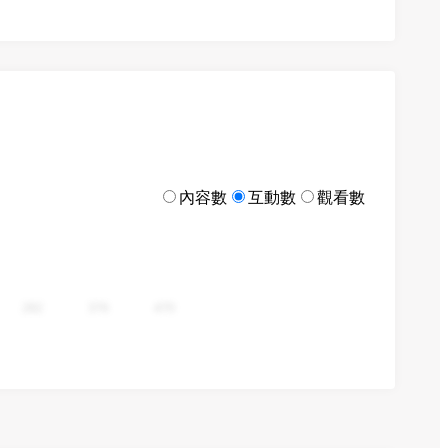
內容數
互動數
觀看數
282
376
470