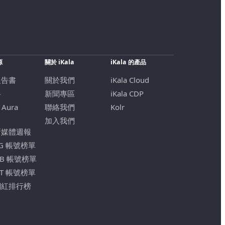
源
關於 iKala
iKala 的產品
報告書
關於我們
iKala Cloud
格
新聞專區
iKala CDP
 Aura
聯絡我們
Kolr
加入我們
新媒體週報
IG 帳號榜單
FB 帳號榜單
YT 帳號榜單
網紅排行榜