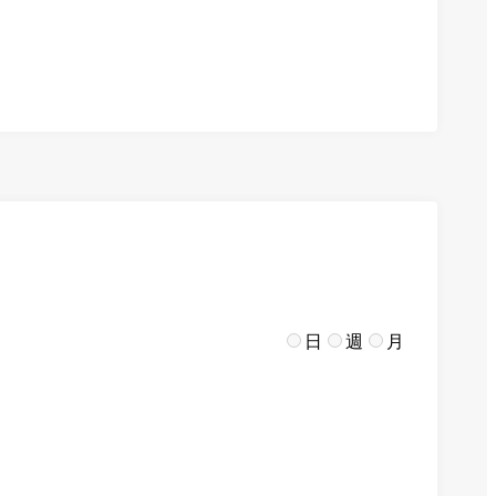
日
週
月