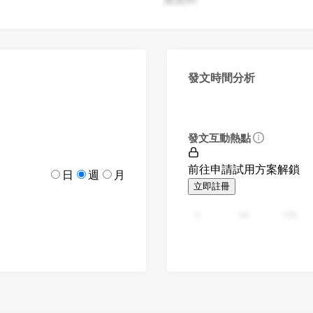
發文時間分析
發文互動熱點
前往申請試用方案解鎖
日
週
月
立即註冊
0
94
188