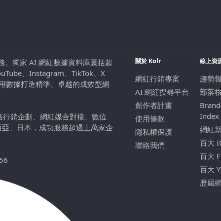
關於 Kolr
線上資
行銷服務。獨家 AI 網紅數據資料庫囊括超
be、Instagram、TikTok、X
網紅行銷專案
趨勢
，用數據打造精準、卓越的成效型網
AI 網紅搜尋平台
部落
創作者計畫
Brand
Index
包括行銷企劃、網紅媒合對接、數位
使用條款
西亞、日本，成功服務超過上萬家企
網紅
隱私權保護
百大 
聯絡我們
百大 
56
百大 
歷屆