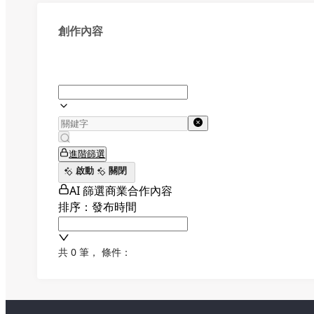
創作內容
進階篩選
啟動
關閉
AI 篩選商業合作內容
排序：發布時間
共 0 筆
，
條件：