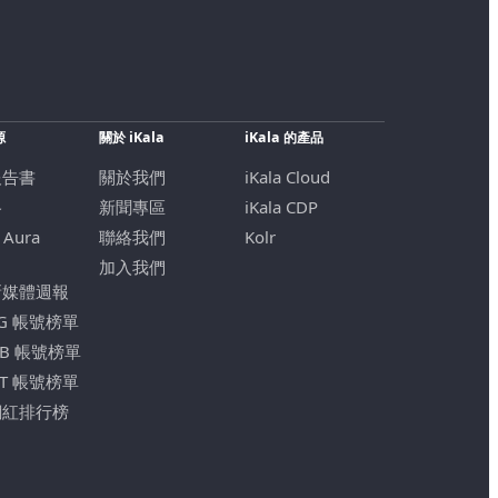
源
關於 iKala
iKala 的產品
報告書
關於我們
iKala Cloud
格
新聞專區
iKala CDP
 Aura
聯絡我們
Kolr
加入我們
新媒體週報
IG 帳號榜單
FB 帳號榜單
YT 帳號榜單
網紅排行榜