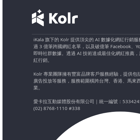
iKala 旗下的 Kolr 提供頂尖的 AI 數據化網紅
過 3 億筆跨國網紅名單，以及破億筆 Facebook、YouTu
即時社群數據。透過 AI 技術達成最佳化網紅推薦
紅行銷。
Kolr 專業團隊擁有豐富品牌客戶服務經驗，提供
廣告投放等服務，服務範圍橫跨台灣、香港、馬來
業。
愛卡拉互動媒體股份有限公司
｜
統一編號：533424
(02) 8768-1110 #338