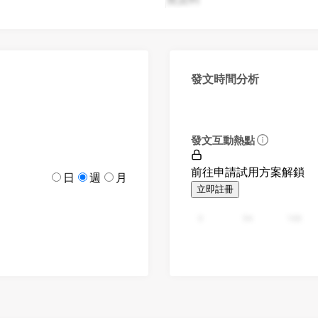
發文時間分析
發文互動熱點
前往申請試用方案解鎖
日
週
月
立即註冊
0
94
188