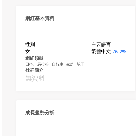
網紅基本資料
性別
主要語言
女
繁體中文
76.2%
網紅類型
田徑、馬拉松 · 自行車 · 家庭 · 親子
社群簡介
無資料
成長趨勢分析