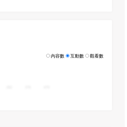
內容數
互動數
觀看數
282
376
470