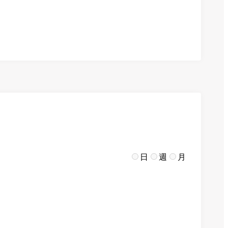
日
週
月