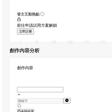
發文互動熱點
前往申請試用方案解鎖
立即註冊
0
94
188
282
376
470
創作內容分析
創作內容
進階篩選