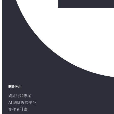
關於 Kolr
網紅行銷專案
AI 網紅搜尋平台
創作者計畫