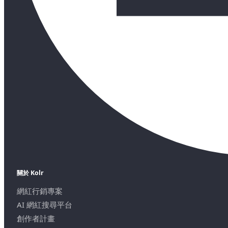
關於 Kolr
網紅行銷專案
AI 網紅搜尋平台
創作者計畫