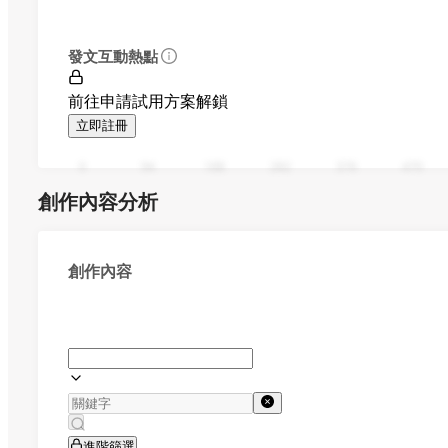
發文互動熱點
前往申請試用方案解鎖
立即註冊
0
94
188
282
376
470
創作內容分析
創作內容
進階篩選