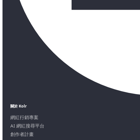
關於 Kolr
網紅行銷專案
AI 網紅搜尋平台
創作者計畫