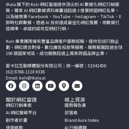
iKala 旗下的 Kolr 網紅雷達提供頂尖的 AI 數據化網紅行銷服
務。獨家 AI 網紅數據資料庫囊括超過 3 億筆跨國網紅名單，
以及破億筆 Facebook、YouTube、Instagram、TikTok、
X
即時社群數據。透過 AI 技術達成最佳化網紅推薦，用數據打
造精準、卓越的成效型網紅行銷。
Kolr 專業團隊擁有豐富品牌客戶服務經驗，提供包括行銷企
劃、網紅媒合對接、數位廣告投放等服務，服務範圍超過全球
190 個國家地區，成功服務超過上萬家跨國品牌企業。
愛卡拉互動媒體股份有限公司｜統一編號：53342456
(02) 8768-1110 #338
Email:
kolr@ikala.ai
關於網紅雷達
線上資源
網紅行銷專案
趨勢報告書
AI 網紅搜尋平台
部落格
創作者計畫
Brand Aura Index
使用條款
AI 行銷週報