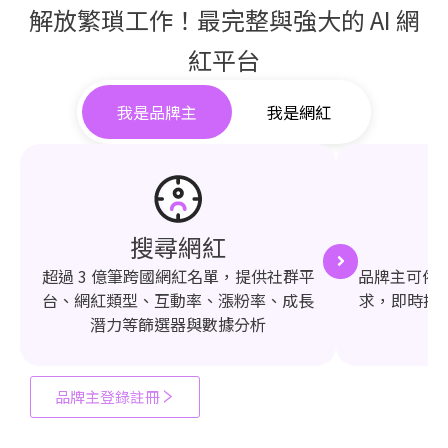
解放繁瑣工作！最完整與強大的 AI 網
紅平台
我是品牌主
我是網紅
搜尋網紅
超過 3 億筆跨國網紅名單，提供社群平
品牌主可依需
台、網紅類型、互動率、漲粉率、成長
求，即時推
潛力等篩選器與數據分析
品牌主登錄註冊