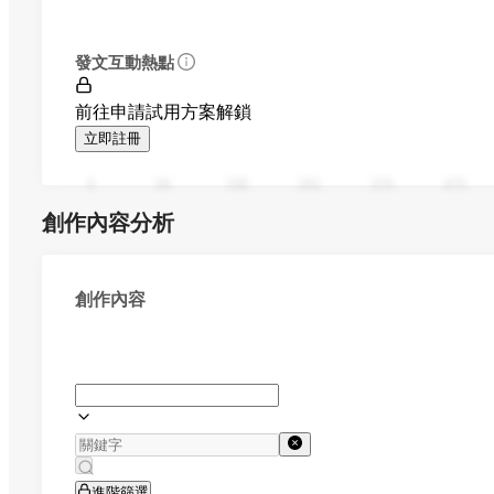
發文互動熱點
前往申請試用方案解鎖
立即註冊
0
94
188
282
376
470
創作內容分析
創作內容
進階篩選