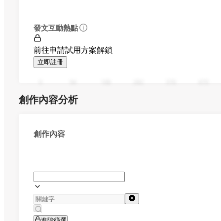
發文互動熱點
前往申請試用方案解鎖
立即註冊
0
94
188
282
376
470
創作內容分析
創作內容
進階篩選