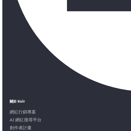
關於 Kolr
網紅行銷專案
AI 網紅搜尋平台
創作者計畫