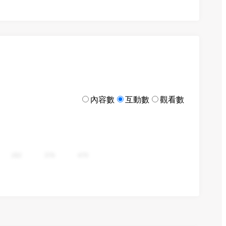
內容數
互動數
觀看數
282
376
470