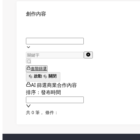
創作內容
進階篩選
啟動
關閉
AI 篩選商業合作內容
排序：發布時間
共 0 筆
，
條件：