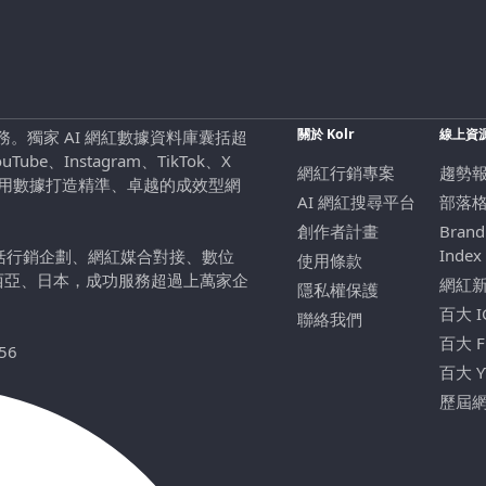
關於 Kolr
線上資
行銷服務。獨家 AI 網紅數據資料庫囊括超
be、Instagram、TikTok、X
網紅行銷專案
趨勢
，用數據打造精準、卓越的成效型網
AI 網紅搜尋平台
部落
創作者計畫
Brand
Index
包括行銷企劃、網紅媒合對接、數位
使用條款
西亞、日本，成功服務超過上萬家企
網紅
隱私權保護
百大 
聯絡我們
百大 
56
百大 
歷屆