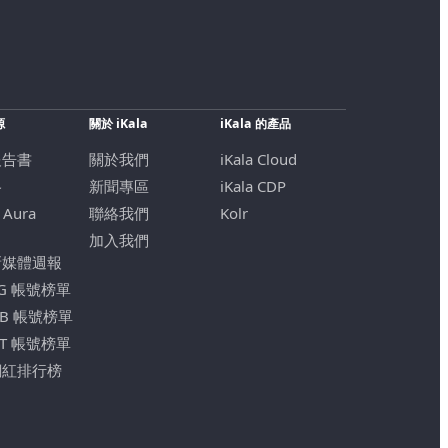
源
關於 iKala
iKala 的產品
報告書
關於我們
iKala Cloud
格
新聞專區
iKala CDP
 Aura
聯絡我們
Kolr
加入我們
新媒體週報
IG 帳號榜單
FB 帳號榜單
YT 帳號榜單
網紅排行榜