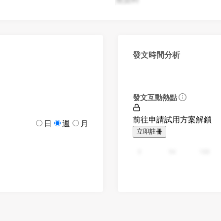
發文時間分析
發文互動熱點
前往申請試用方案解鎖
日
週
月
立即註冊
0
94
188