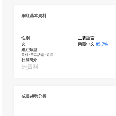
網紅基本資料
性別
主要語言
女
簡體中文
85.7%
網紅類型
飲料 · 日常話題 · 遊戲
社群簡介
無資料
成長趨勢分析