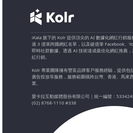
iKala 旗下的 Kolr 提供頂尖的 AI 數據化網紅
過 3 億筆跨國網紅名單，以及破億筆 Facebook、YouTu
即時社群數據。透過 AI 技術達成最佳化網紅推薦
紅行銷。
Kolr 專業團隊擁有豐富品牌客戶服務經驗，提供
廣告投放等服務，服務範圍橫跨台灣、香港、馬來
業。
愛卡拉互動媒體股份有限公司
｜
統一編號：533424
(02) 8768-1110 #338