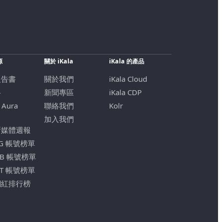
源
關於 iKala
iKala 的產品
報告書
關於我們
iKala Cloud
格
新聞專區
iKala CDP
 Aura
聯絡我們
Kolr
加入我們
新媒體週報
IG 帳號榜單
FB 帳號榜單
YT 帳號榜單
網紅排行榜