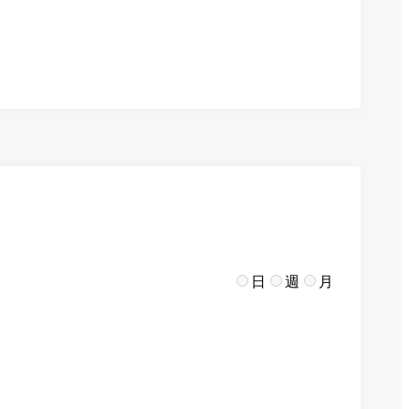
日
週
月