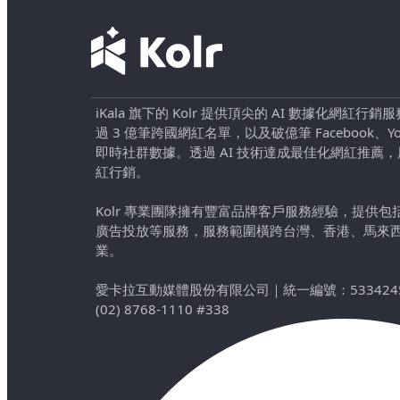
iKala 旗下的 Kolr 提供頂尖的 AI 數據化網紅
過 3 億筆跨國網紅名單，以及破億筆 Facebook、YouTu
即時社群數據。透過 AI 技術達成最佳化網紅推薦
紅行銷。
Kolr 專業團隊擁有豐富品牌客戶服務經驗，提供
廣告投放等服務，服務範圍橫跨台灣、香港、馬來
業。
愛卡拉互動媒體股份有限公司
｜
統一編號：533424
(02) 8768-1110 #338