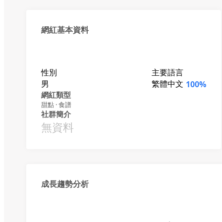
網紅基本資料
性別
主要語言
男
繁體中文
100%
網紅類型
甜點 · 食譜
社群簡介
無資料
成長趨勢分析