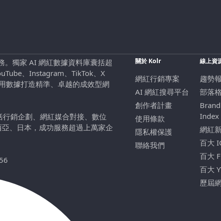
關於 Kolr
線上資
行銷服務。獨家 AI 網紅數據資料庫囊括超
be、Instagram、TikTok、X
網紅行銷專案
趨勢
，用數據打造精準、卓越的成效型網
AI 網紅搜尋平台
部落
創作者計畫
Brand
Index
包括行銷企劃、網紅媒合對接、數位
使用條款
西亞、日本，成功服務超過上萬家企
網紅
隱私權保護
百大 
聯絡我們
百大 
56
百大 
歷屆