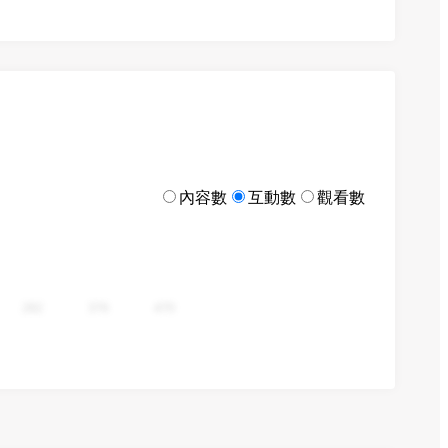
內容數
互動數
觀看數
282
376
470