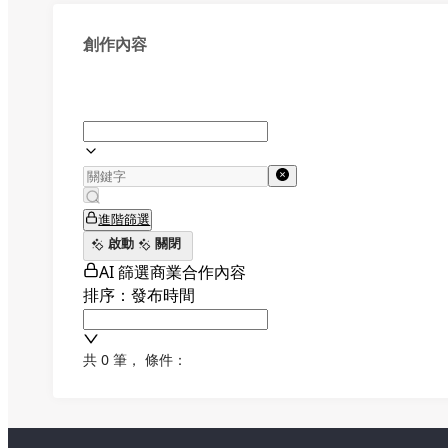
創作內容
進階篩選
啟動
關閉
AI 篩選商業合作內容
排序：發布時間
共 0 筆
，
條件：