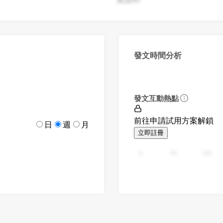
發文時間分析
發文互動熱點
前往申請試用方案解鎖
日
週
月
立即註冊
0
94
188