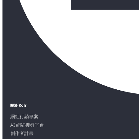
關於 Kolr
網紅行銷專案
AI 網紅搜尋平台
創作者計畫