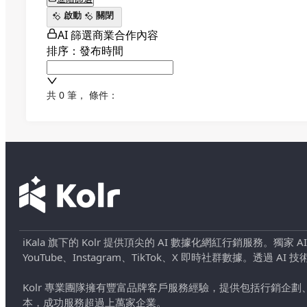
啟動
關閉
AI 篩選商業合作內容
排序：發布時間
共 0 筆
，
條件：
iKala 旗下的 Kolr 提供頂尖的 AI 數據化網紅行銷服務。獨家
YouTube、Instagram、TikTok、X 即時社群數據。
Kolr 專業團隊擁有豐富品牌客戶服務經驗，提供包括行銷
本，成功服務超過上萬家企業。